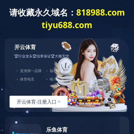
足球竞猜网
Toggle
naviga
当前位置：
足球竞猜网-足球竞猜网（中国）
<
项目案例
<
成功案例
电话