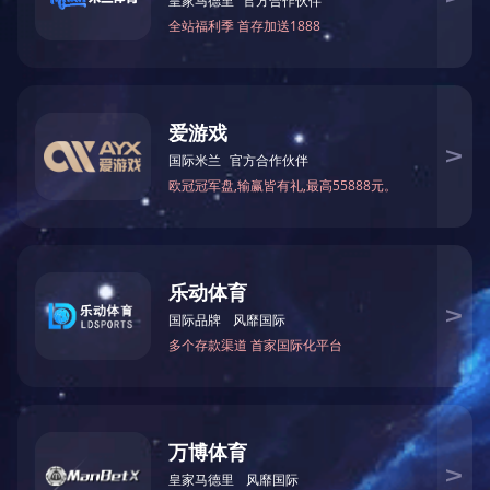
电话
邮箱
二维码