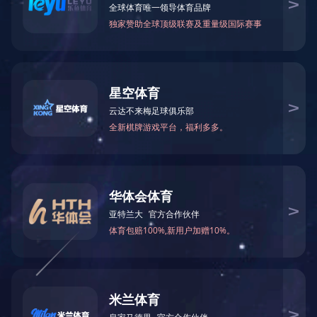
专用
阀门