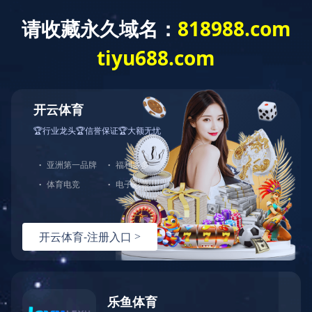
足球竞猜网
Toggle
naviga
当前位置：
足球竞猜网-足球竞猜网（中国）
<
产品系列
<
专用阀门